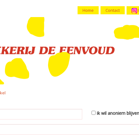
Home
Contact
kel
ik wil anoniem blijve