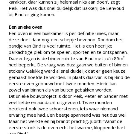
karakter, daar kunnen zij helemaal niks aan doen’, zegt
Peik. Het was dus snel duidelijk dat Bakkerij de Eenvoud
bij Bind er ging komen.
Een unieke oven
Een oven in een huiskamer is per definitie uniek, maar
deze doet daar nog een schepje bovenop. Rondom het
pandje van Bind is veel ruimte. Het is een heerlijke
parkachtige plek om te spelen, sporten en te ontspannen.
Daarentegen is de binnenruimte van Bind met zo’n 85m²
heel beperkt. De vraag was dus: gaan we buiten of binnen
stoken? Gelukkig werd al snel duidelijk dat er geen keuze
gemaakt hoefde te worden. In plaats daarvan is bij Bind de
eerste oven gebouwd met twee monden. Hierin kan
zowel van binnen als van buiten gebakken worden.
Dit unieke bouwproject is door Peik, Peter en Sander met
veel liefde en aandacht uitgevoerd. Twee monden
betekent ook twee schoorstenen, iets waar niemand
ervaring mee had. Een beetje spannend was het dus wel.
Maar het werkte en hij brandt prachtig. Judith: ‘Vanaf de
eerste stook is de oven echt het warme, kloppende hart
van Bind.’