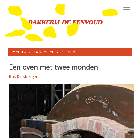
Toggl
navig
Menu
Bakkerijen
Bind
Een oven met twee monden
Bas Kinsbergen